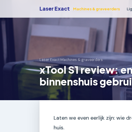
Laser Exact
Machines & graveerders
Li
Laser Exact
›
Machines & graveerders
xTool S1 review: e
binnenshuis gebru
Laten we even eerlijk zijn: wie 
huis.