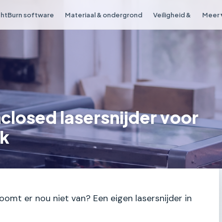
ghtBurn software
Materiaal & ondergrond
Veiligheid &
Meer 
nclosed lasersnijder voor
ik
droomt er nou niet van? Een eigen lasersnijder in