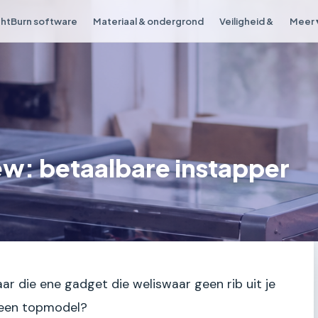
ghtBurn software
Materiaal & ondergrond
Veiligheid &
Meer 
w: betaalbare instapper
naar die ene gadget die weliswaar geen rib uit je
s een topmodel?