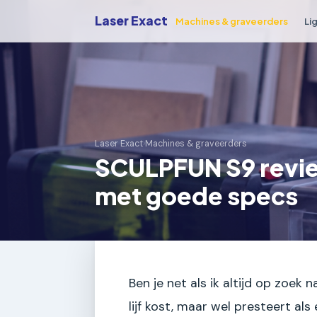
Laser Exact
Machines & graveerders
Li
Laser Exact
›
Machines & graveerders
SCULPFUN S9 revie
met goede specs
Ben je net als ik altijd op zoek 
lijf kost, maar wel presteert al