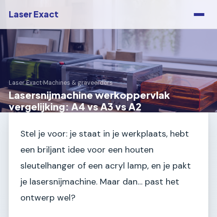
Laser Exact
Laser Exact
›
Machines & graveerders
Lasersnijmachine werkoppervlak
vergelijking: A4 vs A3 vs A2
Stel je voor: je staat in je werkplaats, hebt
een briljant idee voor een houten
sleutelhanger of een acryl lamp, en je pakt
je lasersnijmachine. Maar dan… past het
ontwerp wel?