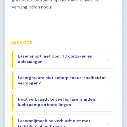
graveren. Controleer op zichtbare schade en
vervang indien nodig.
LEES OOK
Laser snijdt niet door: 10 oorzaken en
→
oplossingen
Lasergravure niet scherp: focus, snelheid of
→
vermogen?
Hout verbrandt te veel bij lasersnijden:
→
luchtpomp en instellingen
Lasersnijmachine verbindt niet met
→
LightBurn of pc: fix-gids