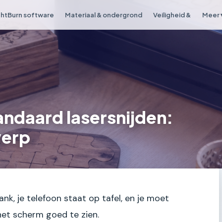
ghtBurn software
Materiaal & ondergrond
Veiligheid &
Meer 
andaard lasersnijden:
werp
ank, je telefoon staat op tafel, en je moet
et scherm goed te zien.