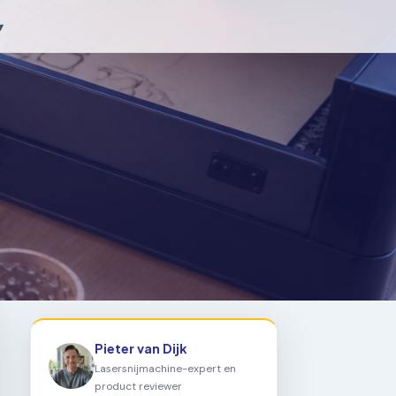
▾
Pieter van Dijk
Lasersnijmachine-expert en
product reviewer