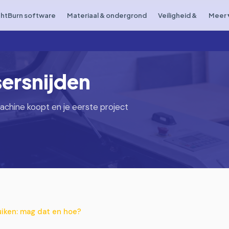
ghtBurn software
Materiaal & ondergrond
Veiligheid &
Meer 
sersnijden
achine koopt en je eerste project
iken: mag dat en hoe?