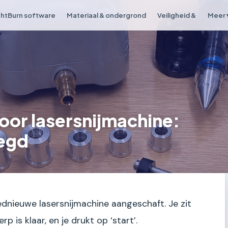
ghtBurn software
Materiaal & ondergrond
Veiligheid &
Meer 
oor lasersnijmachine:
legd
oednieuwe lasersnijmachine aangeschaft. Je zit
 is klaar, en je drukt op ‘start’.