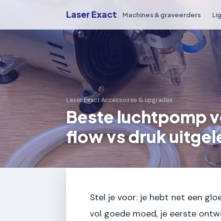
Laser Exact
Machines & graveerders
Li
Laser Exact
›
Accessoires & upgrades
Beste luchtpomp v
flow vs druk uitge
Stel je voor: je hebt net een gl
vol goede moed, je eerste ontwerp