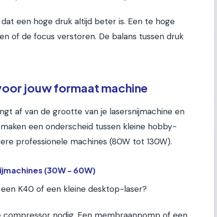
at een hoge druk altijd beter is. Een te hoge
ien of de focus verstoren. De balans tussen druk
voor jouw formaat machine
t af van de grootte van je lasersnijmachine en
e maken een onderscheid tussen kleine hobby-
ere professionele machines (80W tot 130W).
nijmachines (30W - 60W)
 een K40 of een kleine desktop-laser?
ële compressor nodig. Een membraanpomp of een