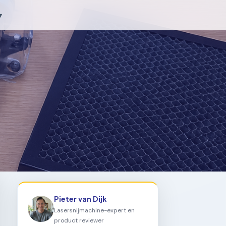
▾
Pieter van Dijk
Lasersnijmachine-expert en
product reviewer